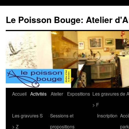
Le Poisson Bouge: Atelier d'A
Aller
Accueil
Activités
Atelier
Expositions
Les gravures de 
au
> F
contenu
Les gravures S
Sessions et
Inscription
Acc
> Z
propositions
park