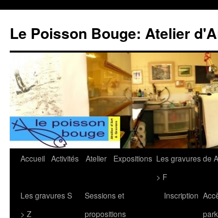
Le Poisson Bouge: Atelier d'A
Aller
Accueil
Activités
Atelier
Expositions
Les gravures de 
au
> F
contenu
Les gravures S
Sessions et
Inscription
Acc
> Z
propositions
park