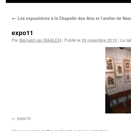
←
Les expositions à la Chapelle des Arts et l’atelier de Na
expo11
Par
Bernard van BAALEN
|
Publié le
29 novembre 2015
|
La tai
expo10
Vous pouvez la mettre en favoris avec
ce permalien
.