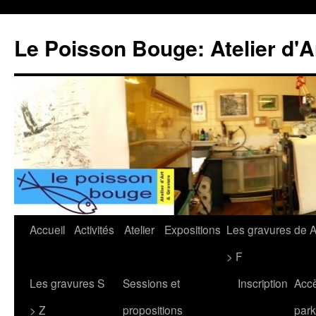
Le Poisson Bouge: Atelier d'A
Aller
Accueil
Activités
Atelier
Expositions
Les gravures de 
au
> F
contenu
Les gravures S
Sessions et
Inscription
Acc
> Z
propositions
park