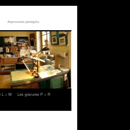
Impressions partagées
e L > M
Les gravures P > R