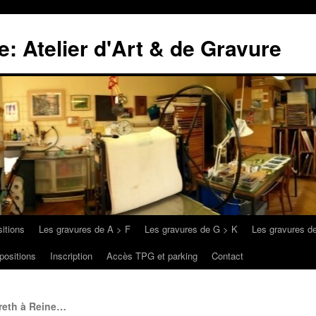
: Atelier d'Art & de Gravure
itions
Les gravures de A > F
Les gravures de G > K
Les gravures d
positions
Inscription
Accès TPG et parking
Contact
areth à Reine…