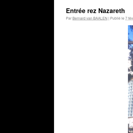
Entrée rez Nazareth
Par
Bernard van BAALEN
|
Publié le
7 fé