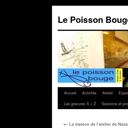
Le Poisson Bouge
Accueil
Activités
Atelier
Expos
Aller
Les gravures S > Z
Sessions et pro
au
contenu
←
La maison de l’atelier de Naz