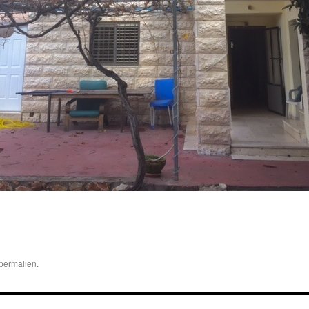
permalien
.