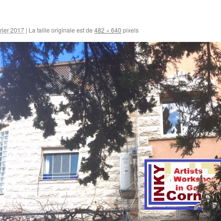
vrier 2017
|
La taille originale est de
482 × 640
pixels