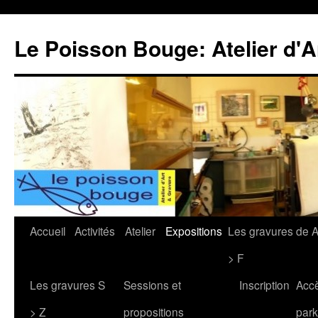
Le Poisson Bouge: Atelier d'A
Aller
Accueil
Activités
Atelier
Expositions
Les gravures de 
au
> F
contenu
Les gravures S
Sessions et
Inscription
Acc
> Z
propositions
park