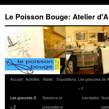
Le Poisson Bouge: Atelier d'A
Aller
Accueil
Activités
Atelier
Expositions
Les gravures de 
au
> F
contenu
Les gravures S
Sessions et
Inscription
Acc
> Z
propositions
park