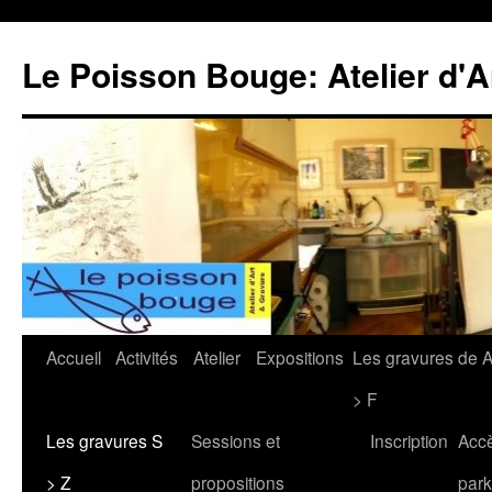
Le Poisson Bouge: Atelier d'A
Aller
Accueil
Activités
Atelier
Expositions
Les gravures de 
au
> F
contenu
Les gravures S
Sessions et
Inscription
Acc
> Z
propositions
park