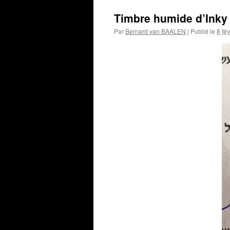
Timbre humide d’Inky
Par
Bernard van BAALEN
|
Publié le
8 fé