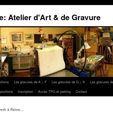
: Atelier d'Art & de Gravure
itions
Les gravures de A > F
Les gravures de G > K
Les gravures d
positions
Inscription
Accès TPG et parking
Contact
areth à Reine…