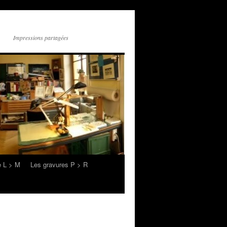
Impressions partagées
e L > M
Les gravures P > R