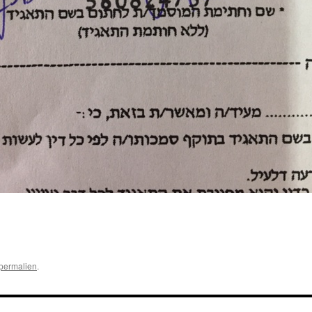
permalien
.