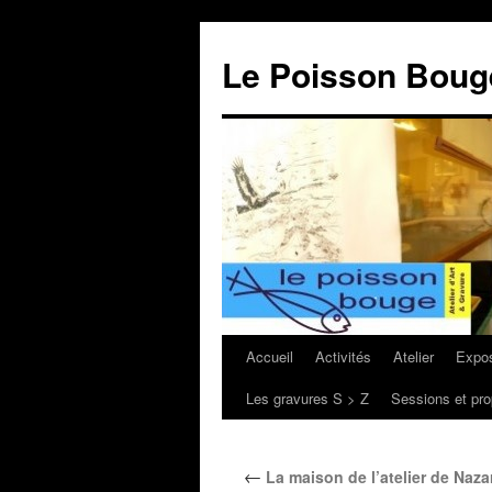
Le Poisson Bouge
Accueil
Activités
Atelier
Expos
Aller
Les gravures S > Z
Sessions et pro
au
contenu
←
La maison de l’atelier de Naz