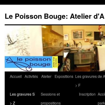
Le Poisson Bouge: Atelier d'A
Aller
Accueil
Activités
Atelier
Expositions
Les gravures de 
au
> F
contenu
Les gravures S
Sessions et
Inscription
Acc
> Z
propositions
park