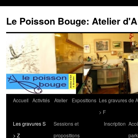
Le Poisson Bouge: Atelier d'A
Aller
Accueil
Activités
Atelier
Expositions
Les gravures de 
au
> F
contenu
Les gravures S
Sessions et
Inscription
Acc
> Z
propositions
park